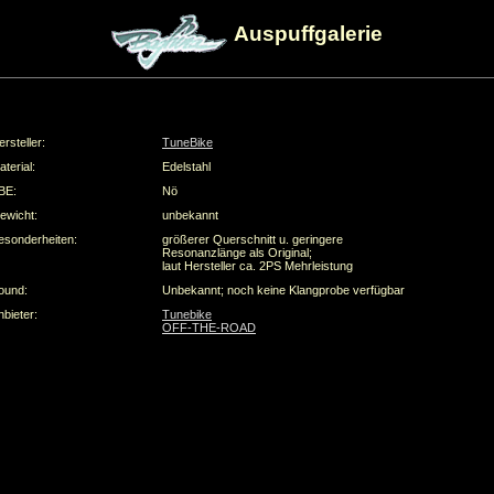
Auspuffgalerie
ersteller:
TuneBike
aterial:
Edelstahl
BE:
Nö
ewicht:
unbekannt
esonderheiten:
größerer Querschnitt u. geringere
Resonanzlänge als Original;
laut Hersteller ca. 2PS Mehrleistung
ound:
Unbekannt; noch keine Klangprobe verfügbar
nbieter:
Tunebike
OFF-THE-ROAD