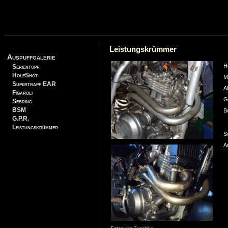
Leistungskrümmer
Auspuffgalerie
H
Serientopf
HoleShot
M
Supertrapp EAR
A
Figaroli
G
Sebring
BSM
B
G.P.R.
Leistungskrümmer
S
A