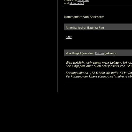
Fotos von
Tunebike
und
MotorradNA
Kommentare von Besitzern:
Amerikanischer Baghira-Fan
Link
Von HolgiH (aus dem
Forum
geklaut):
Was wirklich noch etwas mehr Leistung bringt,
Leistungsplus aber auch erst jenseits von 120
Kostenpunkt ca. 158 € oder als In/Ex-Kit in V
Verkürzung der Übersetzung nochmal eins oben